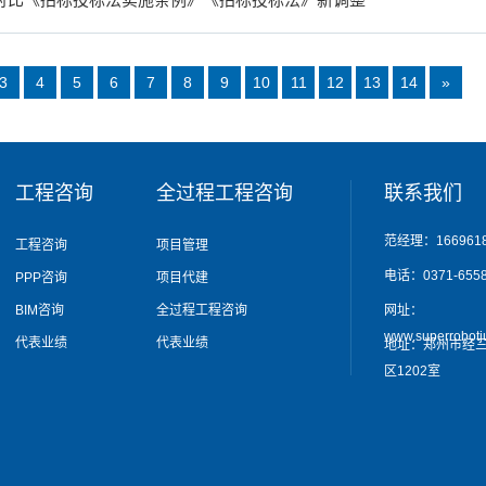
3
4
5
6
7
8
9
10
11
12
13
14
»
工程咨询
全过程工程咨询
联系我们
范经理：1669618
工程咨询
项目管理
电话：0371-6558
PPP咨询
项目代建
BIM咨询
全过程工程咨询
网址：
www.superrobot
代表业绩
代表业绩
地址：郑州市经三
区1202室