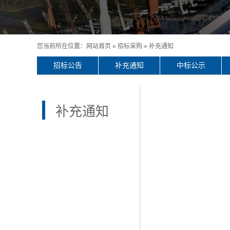
您当前所在位置：
网站首页
»
招标采购
»
补充通知
招标公告
补充通知
中标公示
补充通知