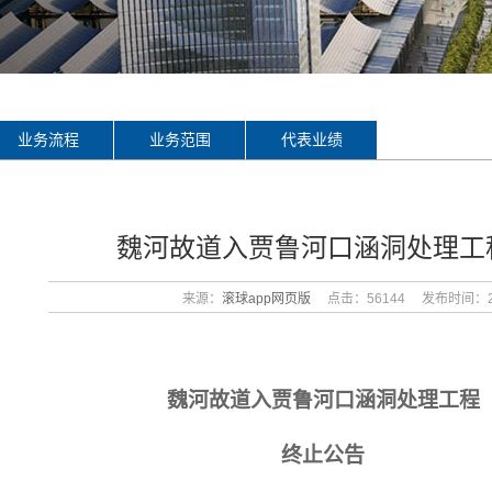
业务流程
业务范围
代表业绩
魏河故道入贾鲁河口涵洞处理工
来源：
滚球app网页版
点击：56144
发布时间：20
魏河故道入贾鲁河口涵洞处理工程
终止公告