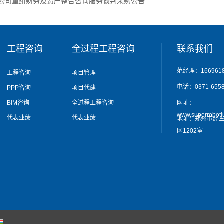
公司重组财务及资产整合咨询服务谈判采购公告
工程咨询
全过程工程咨询
联系我们
范经理：1669618
工程咨询
项目管理
电话：0371-6558
PPP咨询
项目代建
BIM咨询
全过程工程咨询
网址：
www.superrobot
代表业绩
代表业绩
地址：郑州市经三
区1202室