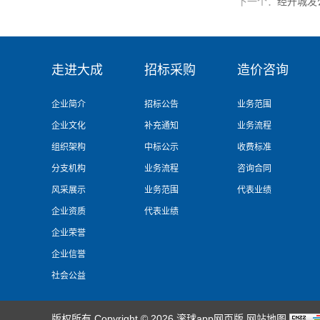
下一个：
经开城发
走进大成
招标采购
造价咨询
企业简介
招标公告
业务范围
企业文化
补充通知
业务流程
组织架构
中标公示
收费标准
分支机构
业务流程
咨询合同
风采展示
业务范围
代表业绩
企业资质
代表业绩
企业荣誉
企业信誉
社会公益
版权所有 Copyright © 2026 滚球app网页版
网站地图