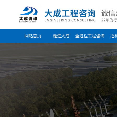
网站首页
走进大成
全过程工程咨询
招