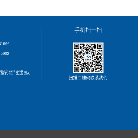
手机扫一扫
1666
5902
jumpjump.com
路15号广汇国贸A
扫描二维码联系我们