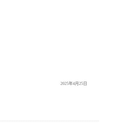
2025年4月25日